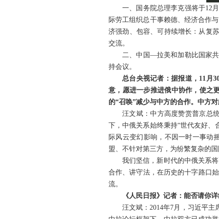
一、国务院总理李克强将于12
际劳工组织总干事赖德、经济合作与
济强劲、包容、可持续增长：从复苏
交流。
二、中国—拉美和加勒比国家共
持会议。
总台央视记者：据报道，11月
意，愿进一步推进俄中协作，使之
的“召唤”减少与中方的合作。中方
汪文斌：中方高度赞赏普京总统
下，中俄关系始终秉持“世代友好、
际风云变幻影响，不因一时一事动摇
盟、不针对第三方，为纷繁复杂的国
我们坚信，新时代的中俄关系将
合作、讲守法，在历史的十字路口始
流。
《人民日报》记者：能否请你详
汪文斌：2014年7月，习近