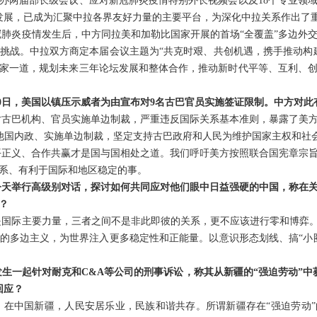
办两届部长级会议、应对新冠肺炎疫情特别外长视频会以及18个专业领域
发展，已成为汇聚中拉各界友好力量的主要平台，为深化中拉关系作出了
肺炎疫情发生后，中方同拉美和加勒比国家开展的首场“全覆盖”多边外
挑战。中拉双方商定本届会议主题为“共克时艰、共创机遇，携手推动构
家一道，规划未来三年论坛发展和整体合作，推动新时代平等、互利、
30日，美国以镇压示威者为由宣布对9名古巴官员实施签证限制。中方对此
对古巴机构、官员实施单边制裁，严重违反国际关系基本准则，暴露了美
干涉他国内政、实施单边制裁，坚定支持古巴政府和人民为维护国家主权和社
平正义、合作共赢才是国与国相处之道。我们呼吁美方按照联合国宪章宗
系、有利于国际和地区稳定的事。
今天举行高级别对话，探讨如何共同应对他们眼中日益强硬的中国，称在
？
国际主要力量，三者之间不是非此即彼的关系，更不应该进行零和博弈。
的多边主义，为世界注入更多稳定性和正能量。以意识形态划线、搞“小
生一起针对耐克和C&A等公司的刑事诉讼，称其从新疆的“强迫劳动”中
回应？
，在中国新疆，人民安居乐业，民族和谐共存。所谓新疆存在“强迫劳动