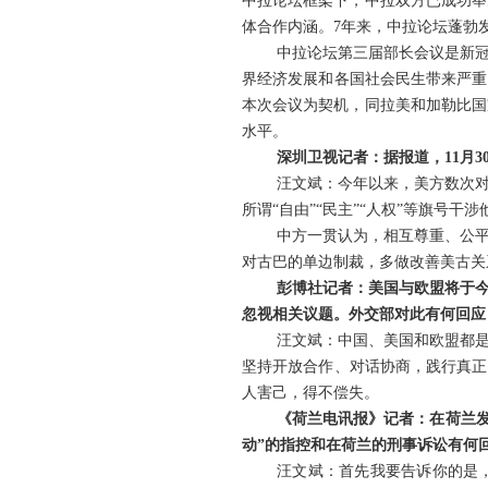
中拉论坛框架下，中拉双方已成功举
体合作内涵。7年来，中拉论坛蓬勃
中拉论坛第三届部长会议是新冠
界经济发展和各国社会民生带来严重
本次会议为契机，同拉美和加勒比国
水平。
深圳卫视记者：据报道，11月
汪文斌：今年以来，美方数次
所谓“自由”“民主”“人权”等旗号
中方一贯认为，相互尊重、公
对古巴的单边制裁，多做改善美古关
彭博社记者：美国与欧盟将于
忽视相关议题。外交部对此有何回应
汪文斌：中国、美国和欧盟都是
坚持开放合作、对话协商，践行真正
人害己，得不偿失。
《荷兰电讯报》记者：在荷兰发
动”的指控和在荷兰的刑事诉讼有何
汪文斌：首先我要告诉你的是