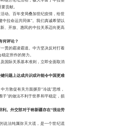
46场分论坛活动，极大丰富了中拉整
重要贡献。
交活动。百年变局叠加世纪疫情，给世
建中拉命运共同体”。我们真诚希望以
创新、开放、惠民的中拉关系迈向更高
有何评论？
方一贯的霸凌霸道。中方坚决反对打着
会稳定所作的努力。
旨及国际关系基本准则，立即全面取消
关键问题上达成共识或许能令中国更难
中方敦促有关方面摒弃“冷战”思维，
圈子”的做法不利于世界和平稳定，损
获利。外交部对于称新疆存在“强迫劳
”的说法纯属弥天大谎，是一个世纪谎