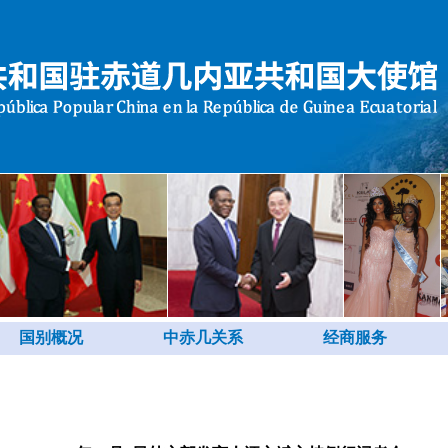
国别概况
中赤几关系
经商服务