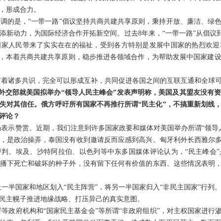
，形成合力。
强调的是，“一带一路”倡议坚持共商共建共享原则，秉持开放、廉洁、绿
新动力，为国际经济合作开拓新空间。过去8年来，“一带一路”从倡议到
国家人民带来了实实在在的福祉，受到各方特别是发展中国家的热烈欢迎
作，本着共商共建共享原则，稳步推进各领域合作，为帮助发展中国家建
有着诸多共识，完全可以形成互补，共同促进各国之间的互联互通和全球
斯外交部就美国拟举办“领导人民主峰会”发表声明称，美国及其盟友没有资
失对其信任。俄方呼吁所有国家不再推行所谓“民主化”，不搞重新划线
评论？
表示赞赏。近期，我们注意到许多国家政要和媒体对美国举办所谓“领导
，是政治操弄，泰国没有收到邀请反而应感到高兴。匈牙利外长西雅尔多
判。埃及、沙特阿拉伯、以色列等中东多国媒体评论认为，“民主峰会
播下死亡和破坏的种子外，没有留下任何有价值的东西。这些情况表明，
一半国家和地区划入“民主阵营”，将另一半国家归入“非民主国家”行列
民主幌子推进地缘战略、打压异己的真实意图。
等政府机构和“国家民主基金会”等所谓“非政府组织”，对主权国家进行渗