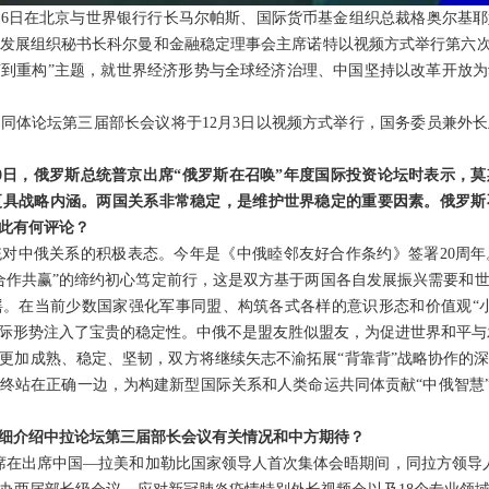
月6日在北京与世界银行行长马尔帕斯、国际货币基金组织总裁格奥尔基
发展组织秘书长科尔曼和金融稳定理事会主席诺特以视频方式举行第六次“1
到重构”主题，就世界经济形势与全球经济治理、中国坚持以改革开放
同体论坛第三届部长会议将于12月3日以视频方式举行，国务委员兼外
30日，俄罗斯总统普京出席“俄罗斯在召唤”年度国际投资论坛时表示，
更具战略内涵。两国关系非常稳定，是维护世界稳定的重要因素。俄罗斯
对此有何评论？
对中俄关系的积极表态。今年是《中俄睦邻友好合作条约》签署20周
合作共赢”的缔约初心笃定前行，这是双方基于两国各自发展振兴需要和
。在当前少数国家强化军事同盟、构筑各式各样的意识形态和价值观“
际形势注入了宝贵的稳定性。中俄不是盟友胜似盟友，为促进世界和平与
更加成熟、稳定、坚韧，双方将继续矢志不渝拓展“背靠背”战略协作的
终站在正确一边，为构建新型国际关系和人类命运共同体贡献“中俄智慧”
细介绍中拉论坛第三届部长会议有关情况和中方期待？
平主席在出席中国—拉美和加勒比国家领导人首次集体会晤期间，同拉方领导