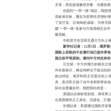
关系，而应提倡兼容并蓄、沟通协调
你提到“一带一路”倡议，我想
高标准目标，重在为世界经济增长增添
了实打实、沉甸甸的成就，为有关
建“一带一路”各参与方加强相互合
极贡献。
中欧双方在互联互通大方向上
新华社记者：12月1日，俄罗
国际上采取的不友善行动已使外界丧
国主权平等原则。请问中方对此有何
汪文斌：中方对俄方的相关立场
外长敦表示，峰会纯粹出于政治目的
政治特征，匈牙利民主无需任何人评
具，美式民主除了在中东和世界各地
际社会普遍反对。我想指出的是：
美国以自身标准划线，将世界上
出美国将民主工具化、武器化，打着
长期以来，美国通过国际开发署