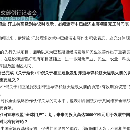
姆兰·汗主持高级别会议时表示，必须遵守中
巴
经济走廊项目完工时间表
时间以来，伊姆兰·汗总理多次就中巴经济走廊作出积极表态。这充分体
要的先行先试项目，启动以来为巴基斯坦经济发展和民生改善作出了重要
，在建设和运营好现有项目基础上，进一步聚焦产业、民生、农业、科
福两国乃至地区人民。
斯已完成《关于延长<中俄关于相互通报发射弹道导弹和航天运载火箭的
重要意义？
长<中俄关于相互通报发射弹道导弹和航天运载火箭的协定>有效期的议定
。
新时代全面战略协作伙伴关系的高水平，也表明两国致力于共同维护全球
要贡献。
1日宣布欧盟“全球门户”计划，未来将投入高达3000亿欧元用于发展中
方对此有何评论？
展中国家建设基础设施、促进共同发展的倡议。我们同时认为，不同相关