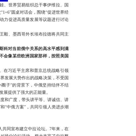
耶娃、世界贸易组织总干事伊维拉、国
+6”圆桌对话会，围绕“促进世界经
为动力促进高质量发展等议题进行讨论
长王毅、墨西哥外长埃布拉德将共同主
莫斯科对当前俄中关系的高水平感到满
不会像某些欧洲国家那样，按照美国
年。在习近平主席和普京总统战略引领
世界发展大势作出的战略决策，不受国
小圈子”的背景下，中俄坚持结伴不结
发展提供了强大的正能量。
深度和广度，带头讲平等、讲诚信、讲
和“中俄方案”，共同引领人类进步潮
人共同宣布建立中拉论坛。7年来，在