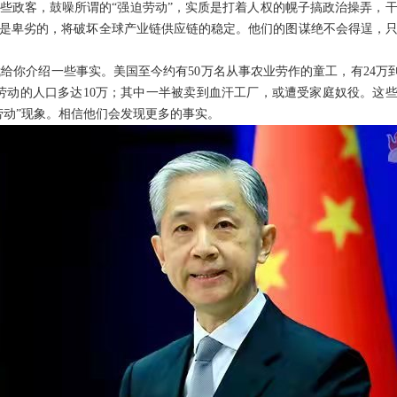
些政客，鼓噪所谓的“强迫劳动”，实质是打着人权的幌子搞政治操弄，
是卑劣的，将破坏全球产业链供应链的稳定。他们的图谋绝不会得逞，
我给你介绍一些事实。美国至今约有50万名从事农业劳作的童工，有24万到
劳动的人口多达10万；其中一半被卖到血汗工厂，或遭受家庭奴役。这些
劳动”现象。相信他们会发现更多的事实。