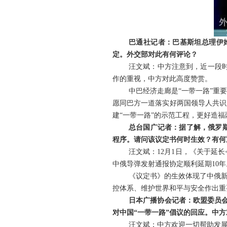
巴通社记者：巴基斯坦总理伊
定。外交部对此有何评论？
汪文斌：中方注意到，近一段
作的重视，中方对此高度赞赏。
中巴经济走廊是“一带一路”重
愿同巴方一道落实好两国领导人共识
建“一带一路”的示范工程，更好造
总台国广记者：据了解，俄罗
程序。请问该议定书何时生效？有何
汪文斌：12月1日，《关于延
中俄导弹发射通报协定顺利延期10年
《议定书》的生效体现了中俄
控体系、维护世界和平与安全作出重
日本广播协会记者：欧盟委员会
对中国“一带一路”倡议的回应。中
汪文斌：中方欢迎一切帮助发