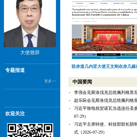
大使致辞
驻赤道几内亚大使王文刚在赤几媒体
专题报道
驻赤道几内亚大使王文刚拜会赤几
驻赤道几内亚大使王文刚会见欧盟驻
驻赤道几内亚大使王文刚拜会赤几
驻赤道几内亚大使王文刚出席使馆举办
驻赤道几内亚大使王文刚参访赤几
驻赤道几内亚大使王文刚拜会赤几
更多>>
中国要闻
李强会见斯洛伐克总统佩列格里尼（20
赵乐际会见斯洛伐克总统佩列格里尼（2
习近平致电祝贺诺瓦当选连任圣多美
欢迎关注
07-29）
习近平主席特使、科技部部长阴
式（2026-07-29）