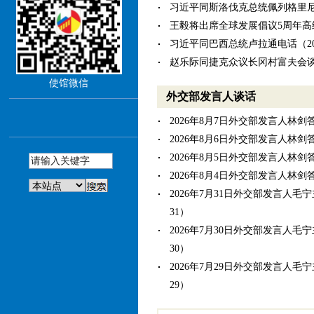
习近平同斯洛伐克总统佩列格里尼会谈
王毅将出席全球发展倡议5周年高级别会
习近平同巴西总统卢拉通电话（2026
赵乐际同捷克众议长冈村富夫会谈（20
王沪宁会见捷克众议长冈村富夫（202
使馆微信
外交部发言人谈话
李强致电祝贺伯纳姆就任英国首相（20
中华人民共和国政府和泰王国政
2026年8月7日外交部发言人林剑答记
体的联合声明（2026-07-20）
2026年8月6日外交部发言人林剑答记
李强同泰国总理阿努廷会谈（2026-
2026年8月5日外交部发言人林剑答记
王毅将出席中国—东盟外长会和
2026年8月4日外交部发言人林剑答记
会会议并访问吉尔吉斯斯坦（2026-
2026年7月31日外交部发言人毛宁主
赵乐际会见泰国总理阿努廷（2026-
31）
2026年7月30日外交部发言人毛宁主
30）
2026年7月29日外交部发言人毛宁主
29）
2026年7月28日外交部发言人林剑主