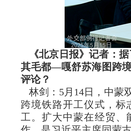
《北京日报》记者：据
其毛都—嘎舒苏海图跨
评论？
林剑：5月14日，中
跨境铁路开工仪式，标
工。扩大中蒙在经贸、
作，是习近平主席同蒙