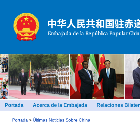
Portada
Acerca de la Embajada
Relaciones Bilater
Portada
>
Últimas Noticias Sobre China